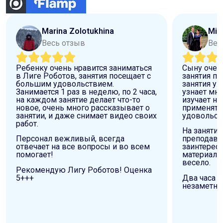
Marina Zolotukhina
Mik
Весь отзыв
Вес
Ребенку очень нравится заниматься
Сыну очен
в Лиге Роботов, занятия посещает с
занятия по
большим удовольствием.
занятия уж
Занимается 1 раз в неделю, по 2 часа,
узнает мно
на каждом занятие делает что-то
изучает н
новое, очень много рассказывает о
применять 
занятии, и даже снимает видео своих
удовольст
работ.
На занятия
Персонал вежливый, всегда
преподава
отвечает на все вопросы и во всем
заинтересо
помогает!
материал д
весело.
Рекомендую Лигу Роботов! Оценка
5+++
Два часа 
незаметно