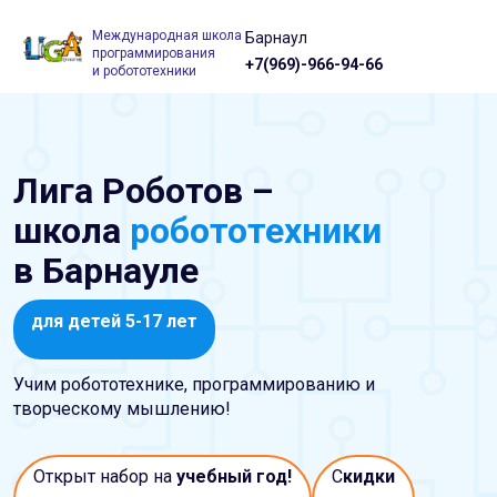
Международная школа
Барнаул
программирования
+7(969)-966-94-66
и робототехники
Лига Роботов –
школа
робототехники
в Барнауле
для детей 5-17 лет
Учим робототехнике, программированию и
творческому мышлению!
Открыт набор на
учебный год!
С
кидки