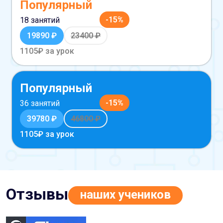
Популярный
-
15
%
18 занятий
19890
₽
23400
₽
1105
₽ за урок
Популярный
-
15
%
36 занятий
39780
₽
46800
₽
1105
₽ за урок
Отзывы
наших учеников