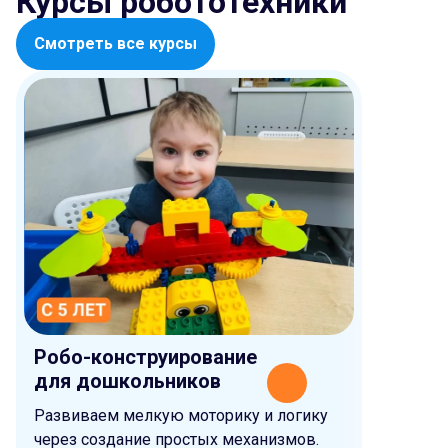
Курсы робототехники
Смотреть все курсы
Робо-конструирование
Робото
для дошкольников
младш
Развиваем мелкую моторику и логику
Учимся н
через создание простых механизмов.
понимат