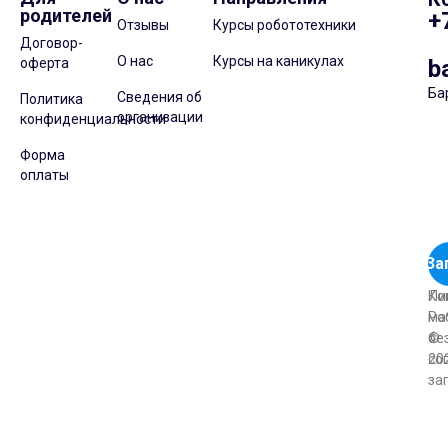
родителей
+
Отзывы
Курсы робототехники
Договор-
О нас
Курсы на каникулах
оферта
b
Ба
Сведения об
Политика
организации
конфиденциальности
Форма
оплаты
За
Ли
Ко
Ро
ма
©
бе
20
со
за