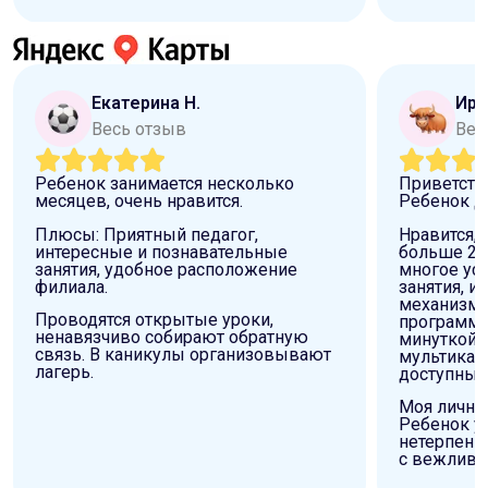
Екатерина Н.
Ири
Весь отзыв
Вес
Ребенок занимается несколько
Приветств
месяцев, очень нравится.
Ребенок д
Плюсы: Приятный педагог,
Нравится, 
интересные и познавательные
больше 2х 
занятия, удобное расположение
многое ус
филиала.
занятия, и
механизмы
Проводятся открытые уроки,
программи
ненавязчиво собирают обратную
минуткой,
связь. В каникулы организовывают
мультика и
лагерь.
доступным
Моя личная
Ребенок у
нетерпение
с вежливы