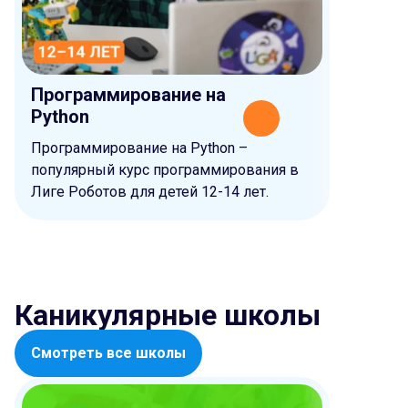
Программирование на
Програ
Python
Scratc
Программирование на Python –
Программ
популярный курс программирования в
Популяр
Лиге Роботов для детей 12-14 лет.
детей 9-1
Каникулярные школы
Смотреть все школы