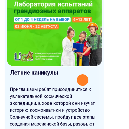
Летние каникулы
Осенни
Приглашаем ребят присоединиться к
Осенние
увлекательной космической
тайны м
экспедиции, в ходе которой они изучат
через пр
историю космонавтики и устройство
Солнечной системы, пройдут все этапы
создания марсианской базы, разовьют