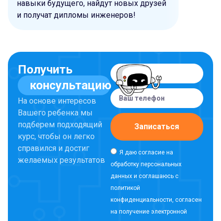
навыки будущего, найдут новых друзей
и получат дипломы инженеров!
Получить
консультацию
На основе интересов
Вашего ребенка мы
подберем подходящий
Записаться
курс, чтобы он легко
справился и достиг
Я даю согласие на
желаемых результатов
обработку персональных
данных и соглашаюсь с
политикой
конфиденциальности, согласен
на получение электронной