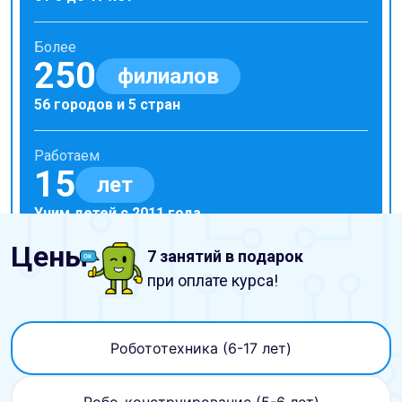
Более
250
филиалов
56 городов и 5 стран
Работаем
15
лет
Учим детей с 2011 года
Цены
7 занятий в подарок
при оплате курса!
Робототехника (6-17 лет)
Робо-конструирование (5-6 лет)